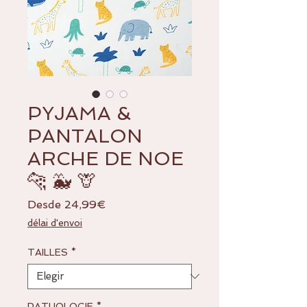
PYJAMA &
PANTALON
ARCHE DE NOE
🐆 🐳 🦒
Precio
Desde
24,99€
de
délai d'envoi
oferta
TAILLES
*
PATHOLOGIE
*