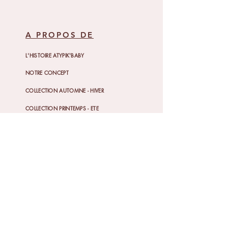
A PROPOS DE
L'HISTOIRE ATYPIK'BABY
NOTRE CONCEPT
COLLECTION AUTOMNE - HIVER
COLLECTION PRINTEMPS - ETE
GALERIE ET RETOUR CLIENT
ACTUALITES
ON VOUS DIT TOUT
DEROULEMENT DES COMMANDES
POLITIQUE DE RETOUR