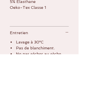
5% Elasthane
Oeko-Tex Classe 1
Entretien
Lavage à 30°C
Pas de blanchiment.
Ne pas sécher au sèche
linge
Ne pas repasser à chaud.
Pas de nettoyage avec de
solvants
A PROPOS DE