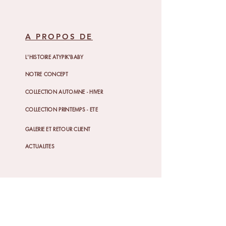
A PROPOS DE
L'HISTOIRE ATYPIK'BABY
NOTRE CONCEPT
COLLECTION AUTOMNE - HIVER
COLLECTION PRINTEMPS - ETE
GALERIE ET RETOUR CLIENT
ACTUALITES
ON VOUS DIT TOUT
DEROULEMENT DES COMMANDES
POLITIQUE DE RETOUR