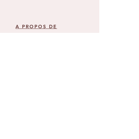
A PROPOS DE
L'HISTOIRE ATYPIK'BABY
NOTRE CONCEPT
COLLECTION AUTOMNE - HIVER
COLLECTION PRINTEMPS - ETE
GALERIE ET RETOUR CLIENT
ACTUALITES
ON VOUS DIT TOUT
DEROULEMENT DES COMMANDES