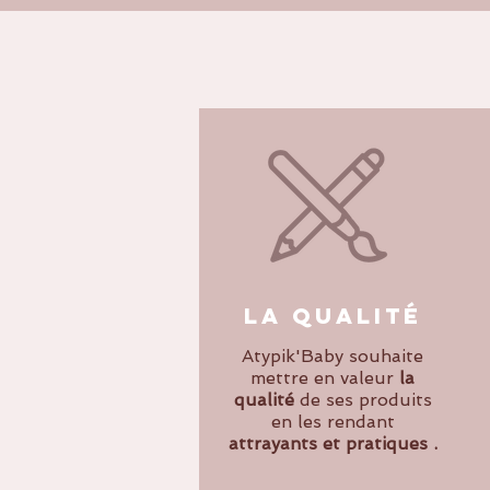
la qualité
Atypik'Baby souhaite
mettre en valeur
la
qualité
de ses produits
en les rendant
attrayants et pratiques .