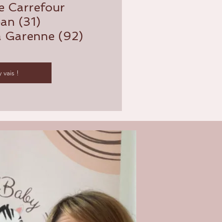
re Carrefour
an (31)
la Garenne (92)
y vais !