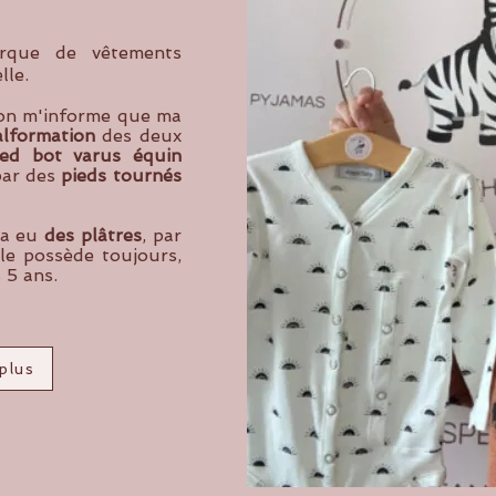
arque de vêtements
lle.
on m'informe que ma
lformation
des deux
ied bot varus équin
 par des
pieds tournés
 a eu
des plâtres
, par
le possède toujours,
 5 ans.
plus