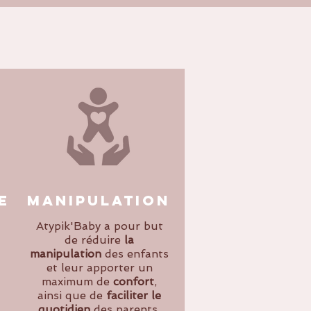
e
manipulation
Atypik'Baby a pour but
de réduire
la
manipulation
des enfants
et leur apporter un
maximum de
confort
,
ainsi que de
faciliter le
quotidien
des parents