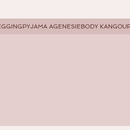
EGGING
PYJAMA AGENESIE
BODY KANGOU