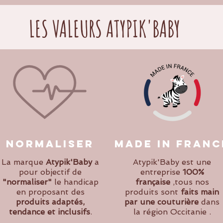
LES VALEURS ATYPIK'BABY
normaliser
made in franc
La marque
Atypik'Baby
a
Atypik'Baby est une
pour objectif de
entreprise
100%
"normaliser"
le handicap
française
,tous nos
en proposant des
produits sont
faits main
produits adaptés,
par une couturière
dans
tendance et inclusifs
.
la région Occitanie .