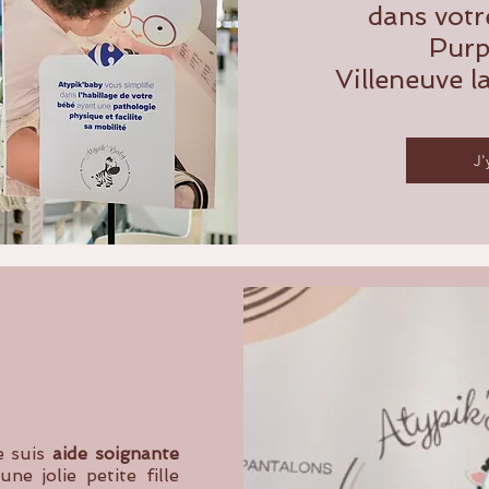
dans vot
Purp
Villeneuve 
J'
je suis
aide soignante
e jolie petite fille