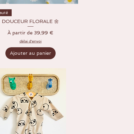
Aperçu rapide
auté
DOUCEUR FLORALE 🌼
Prix promotionnel
À partir de
39,99 €
délai d'envoi
Ajouter au panier