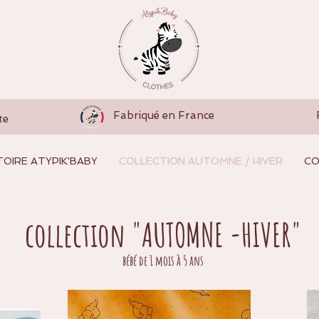
Fabriqué en France
te
TOIRE ATYPIK'BABY
COLLECTION AUTOMNE / HIVER
CO
collection "AUTOMNE -HIVER"
bébé de 1 mois à 5 ans