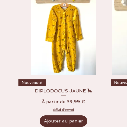
Aperçu rapide
Nouveauté
Nouve
DIPLODOCUS JAUNE 🦕
Prix promotionnel
À partir de
39,99 €
délai d'envoi
Ajouter au panier