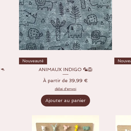
Aperçu rapide
Nouveauté
Nouve
🦘
ANIMAUX INDIGO 🦜🦁
Prix promotionnel
À partir de
39,99 €
délai d'envoi
Ajouter au panier