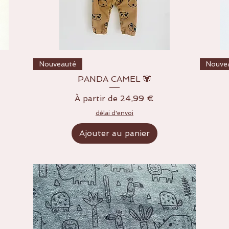
Aperçu rapide
Nouveauté
Nouve
PANDA CAMEL 🐼
Prix promotionnel
À partir de
24,99 €
délai d'envoi
Ajouter au panier