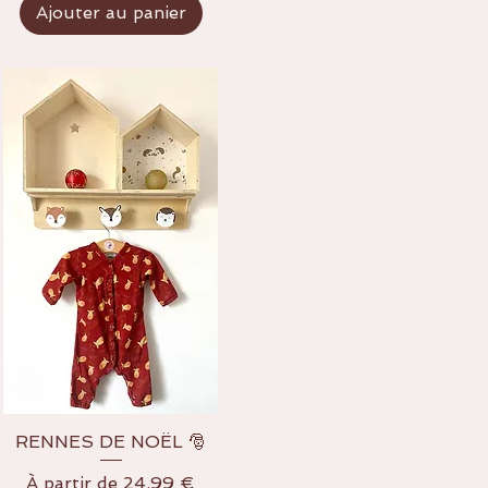
Ajouter au panier
RENNES DE NOËL 🎅
Aperçu rapide
Prix promotionnel
À partir de
24,99 €