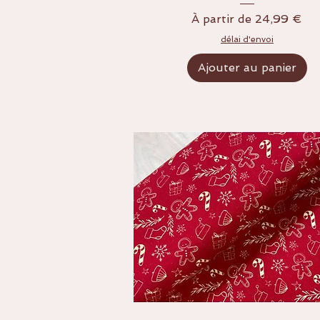
Prix promotionnel
À partir de
24,99 €
délai d'envoi
Ajouter au panier