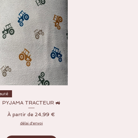
Aperçu rapide
auté
PYJAMA TRACTEUR 🚜
Prix promotionnel
À partir de
24,99 €
délai d'envoi