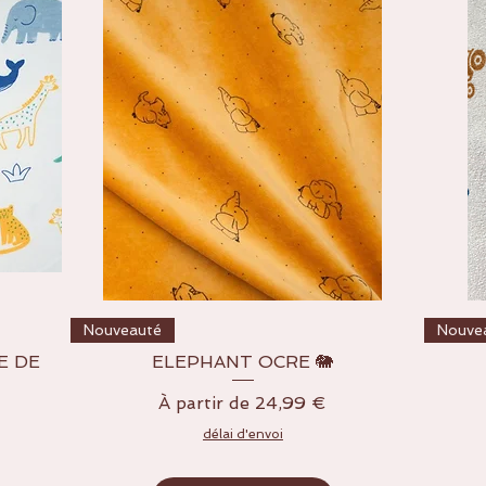
Aperçu rapide
Nouveauté
Nouve
E DE
ELEPHANT OCRE 🐘
Prix promotionnel
À partir de
24,99 €
délai d'envoi