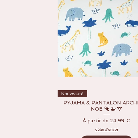
Aperçu rapide
Nouveauté
PYJAMA & PANTALON ARCH
NOE 🐆 🐳 🦒
Prix promotionnel
À partir de
24,99 €
délai d'envoi