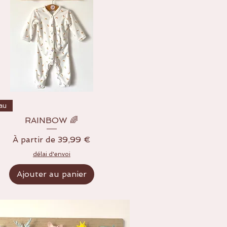
Aperçu rapide
au
RAINBOW 🌈
Prix promotionnel
À partir de
39,99 €
délai d'envoi
Ajouter au panier