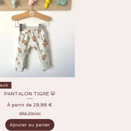
Aperçu rapide
auté
PANTALON TIGRE 🐯
Prix promotionnel
À partir de
29,99 €
délai d'envoi
Ajouter au panier