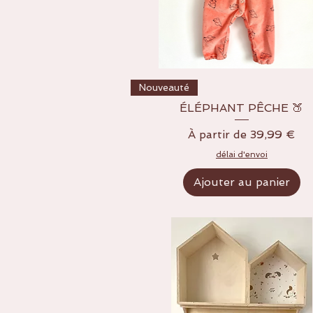
Aperçu rapide
Nouveauté
ÉLÉPHANT PÊCHE 🍑
Prix promotionnel
À partir de
39,99 €
délai d'envoi
Ajouter au panier