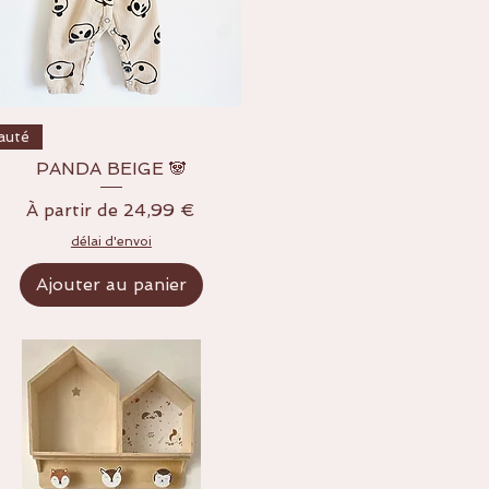
Aperçu rapide
auté
PANDA BEIGE 🐼
Prix promotionnel
À partir de
24,99 €
délai d'envoi
Ajouter au panier