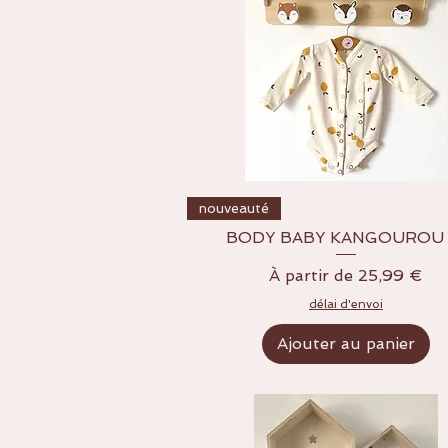
Aperçu rapide
nouveauté
BODY BABY KANGOUROU 
Prix promotionnel
À partir de
25,99 €
délai d'envoi
Ajouter au panier