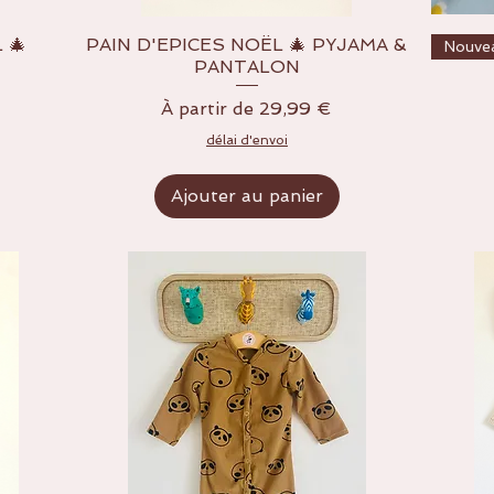
 🎄
PAIN D'EPICES NOËL 🎄 PYJAMA &
Aperçu rapide
Nouve
PANTALON
Prix promotionnel
À partir de
29,99 €
délai d'envoi
Ajouter au panier