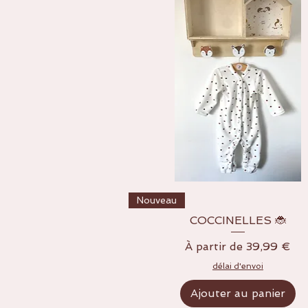
Aperçu rapide
Nouveau
COCCINELLES 🐞
Prix promotionnel
À partir de
39,99 €
délai d'envoi
Ajouter au panier