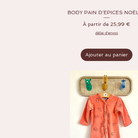
BODY PAIN D’EPICES NOËL
Aperçu rapide
Prix promotionnel
À partir de
25,99 €
délai d'envoi
Ajouter au panier