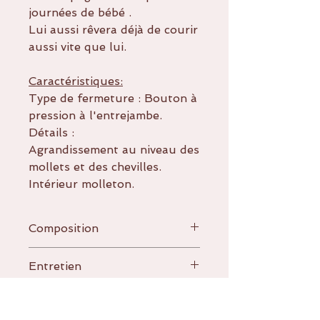
journées de bébé .
Lui aussi rêvera déjà de courir
aussi vite que lui.
Caractéristiques:
Type de fermeture : Bouton à
pression à l'entrejambe.
Détails :
Agrandissement au niveau des
mollets et des chevilles.
Intérieur molleton.
Composition
95% Coton
Entretien
5% Elasthanne
Oeko-tex classe 1
Lavage à 30°C .
Pas de blanchiment.