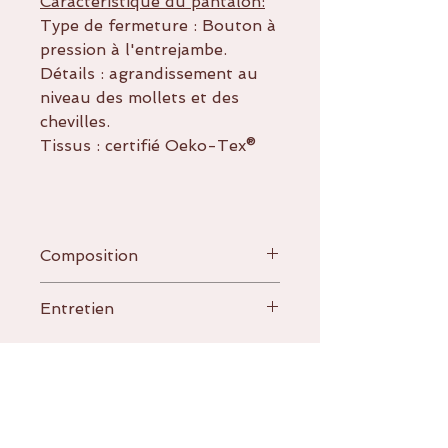
Caractéristique du pantalon:
Type de fermeture : Bouton à
pression à l'entrejambe.
Détails : agrandissement au
niveau des mollets et des
chevilles.
Tissus : certifié Oeko-Tex®
Composition
95% coton
Entretien
5% élasthanne
Lavage à 30°C .
Pas de blanchiment.
Ne pas sécher au sèche
A PROPOS DE
linge.
Ne pas repasser à chaud.