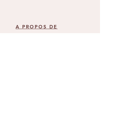
A PROPOS DE
L'HISTOIRE ATYPIK'BABY
NOTRE CONCEPT
COLLECTION AUTOMNE - HIVER
COLLECTION PRINTEMPS - ETE
GALERIE ET RETOUR CLIENT
ACTUALITES
ON VOUS DIT TOUT
DEROULEMENT DES COMMANDES